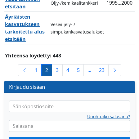
1995...2000
Öljy-/kemikaalitankkeri
etsitään
Äyriäisten
kasvatukseen
Vesiviljely- /
tarkoitettu alus
simpukankasvatusalukset
etsitään
Yhteensä löydetty: 448
1
2
3
4
5
...
23
Kirjaudu sisään
Sähköpostiosoite
Unohtuiko salasana?
Salasana