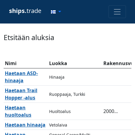
ships.
trade
Etsitään aluksia
Nimi
Luokka
Rakennusvuo
Haetaan ASD-
Hinaaja
hinaaja
Haetaan Trail
Ruoppaaja, Turkki
Hopper -alus
Haetaan
2000...
Huoltoalus
huoltoalus
Haetaan hinaaja
Vetolaiva
Haetaan
General Cargo/Multi-