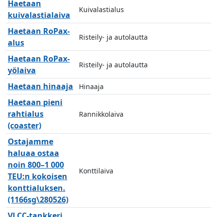
Haetaan
Kuivalastialus
kuivalastialaiva
Haetaan RoPax-
Risteily- ja autolautta
alus
Haetaan RoPax-
Risteily- ja autolautta
yölaiva
Haetaan hinaaja
Hinaaja
Haetaan pieni
rahtialus
Rannikkolaiva
(coaster)
Ostajamme
haluaa ostaa
noin 800–1 000
Konttilaiva
TEU:n kokoisen
konttialuksen.
(1166sg\280526)
VLCC-tankkeri