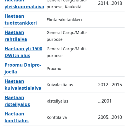
2014...2018
yleiskuormalaiva
purpose, Kaukoitä
Haetaan
Elintarviketankkeri
tuotetankkeri
Haetaan
General Cargo/Multi-
rahtilaiva
purpose
Haetaan yli 1500
General Cargo/Multi-
DWT:n alus
purpose
Proomu Dnipro-
Proomu
joella
Haetaan
2012...2015
Kuivalastialus
kuivalastialaiva
Haetaan
...2001
Risteilyalus
risteilyalus
Haetaan
2005...2010
Konttilaiva
konttialus