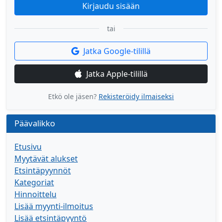
Kirjaudu sisään
tai
Jatka Google-tilillä
Jatka Apple-tilillä
Etkö ole jäsen?
Rekisteröidy ilmaiseksi
Päävalikko
Etusivu
Myytävät alukset
Etsintäpyynnöt
Kategoriat
Hinnoittelu
Lisää myynti-ilmoitus
Lisää etsintäpyyntö