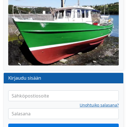
Edellinen
Seuraa
Kirjaudu sisään
Sähköpostiosoite
Unohtuiko salasana?
Salasana