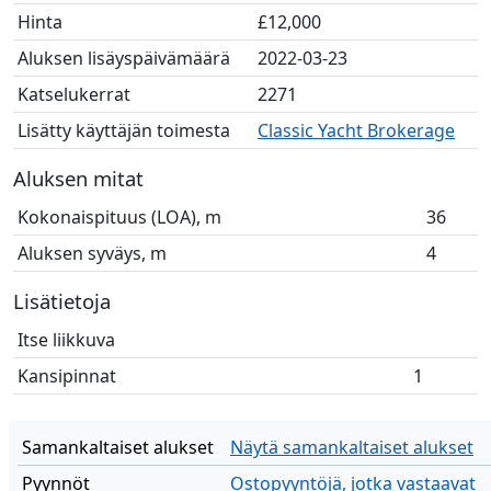
Hinta
£12,000
Aluksen lisäyspäivämäärä
2022-03-23
Katselukerrat
2271
Lisätty käyttäjän toimesta
Classic Yacht Brokerage
Aluksen mitat
Kokonaispituus (LOA), m
36
Aluksen syväys, m
4
Lisätietoja
Itse liikkuva
Kansipinnat
1
Samankaltaiset alukset
Näytä samankaltaiset alukset
Pyynnöt
Ostopyyntöjä, jotka vastaavat