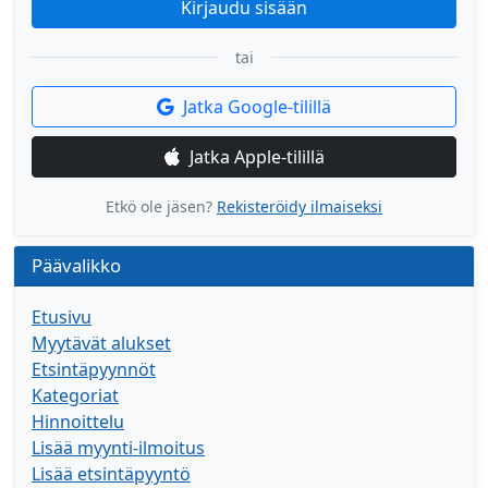
Kirjaudu sisään
tai
Jatka Google-tilillä
Jatka Apple-tilillä
Etkö ole jäsen?
Rekisteröidy ilmaiseksi
Päävalikko
Etusivu
Myytävät alukset
Etsintäpyynnöt
Kategoriat
Hinnoittelu
Lisää myynti-ilmoitus
Lisää etsintäpyyntö