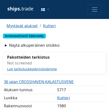
ships.
trade
Myytävät alukset
Kutteri
Automaattisesti käännetty
Näytä alkuperäinen otsikko
Pakotteiden tarkistus
Not screened
Lue tarkistuskäytännöistämme
36 jalan CROSSHAVEN-KALASTUSVENE
Aluksen tunnus
5717
Luokka
Kutteri
Rakennusvuosi
1980