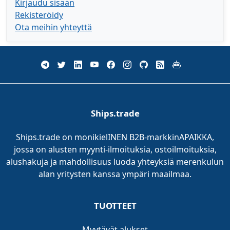
Kirjaudu sisään
Rekisteröidy
Ota meihin yhteyttä
Ships.trade
Ships.trade on monikielINEN B2B-markkinAPAIKKA,
jossa on alusten myynti-ilmoituksia, ostoilmoituksia,
alushakuja ja mahdollisuus luoda yhteyksiä merenkulun
alan yritysten kanssa ympäri maailmaa.
TUOTTEET
Myytävät alukset