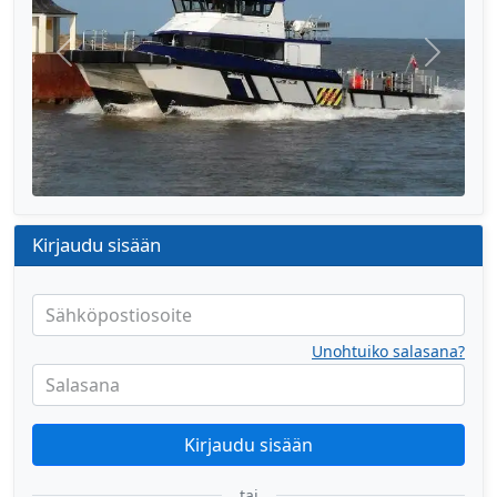
Edellinen
Seuraa
Kirjaudu sisään
Sähköpostiosoite
Unohtuiko salasana?
Salasana
Kirjaudu sisään
tai