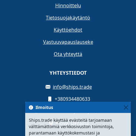
Hinnoittelu
Tietosuojakäytäntö
Käyttöehdot
Vastuuvapauslauseke
Ota yhteyttä
YHTEYSTIEDOT
info@ships.trade
+380934480633
Ilmoitus
Oleksandra Myshuhy St, 12
Ships.trade käyttää evästeitä tarjoamaan
Kiova, Ukraina
välttämättömiä verkkosivuston toimintoja,
parantamaan käyttökokemustasi ja