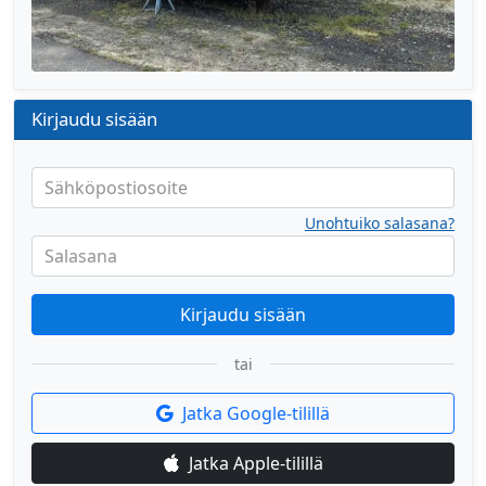
Kirjaudu sisään
Sähköpostiosoite
Unohtuiko salasana?
Salasana
Kirjaudu sisään
tai
Jatka Google-tilillä
Jatka Apple-tilillä