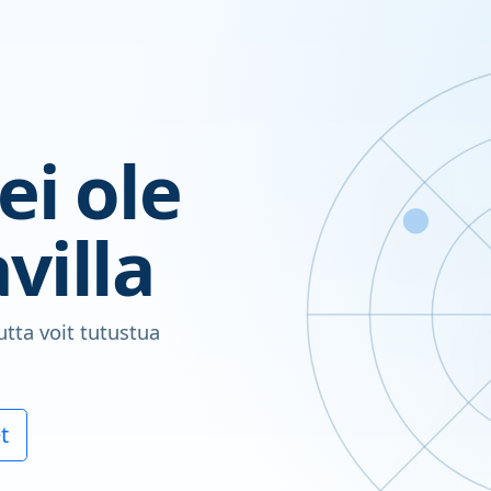
ei ole
villa
utta voit tutustua
t