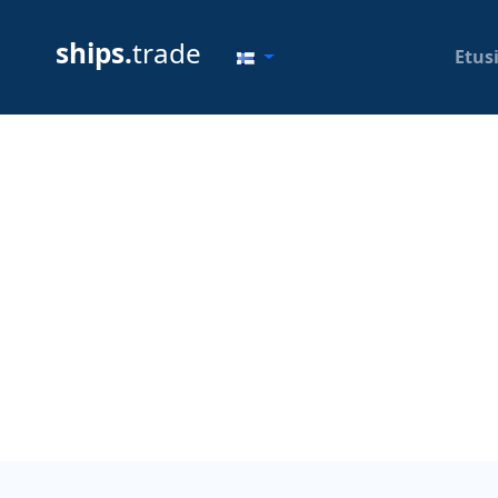
ships.
trade
Etus