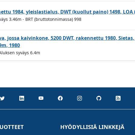
ttu 1984, yleislastialus, DWT (kuollut paino) 1498, LOA
yväys 3.46m
- BRT (bruttotonnimassa) 998
a, jossa kaivinkone, 5200 DWT, rakennettu 1980, Sietas
9m, 1980
 Aluksen syväys 6.4m
UOTTEET
HYÖDYLLISIÄ LINKKEJÄ