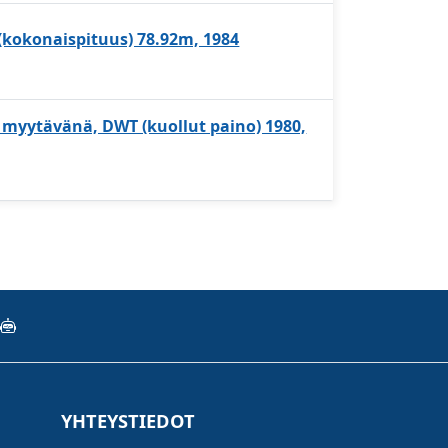
 (kokonaispituus) 78.92m, 1984
, myytävänä, DWT (kuollut paino) 1980,
YHTEYSTIEDOT