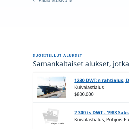
Palaa etusivulle
SUOSITELLUT ALUKSET
Samankaltaiset alukset, jotka
1230 DWT:n rahtialus, D
Kuivalastialus
$800,000
2 300 ts DWT - 1983 Sak
Kuivalastialus, Pohjois-