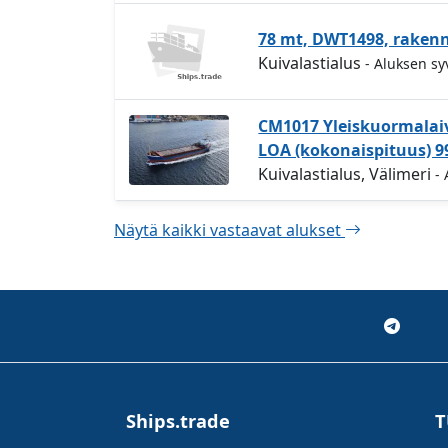
78 mt, DWT1498, rakenne
Kuivalastialus
- Aluksen s
CM1017 Yleiskuormalaiv
LOA (kokonaispituus) 9
Kuivalastialus, Välimeri
-
Näytä kaikki vastaavat alukset
Ships.trade
T