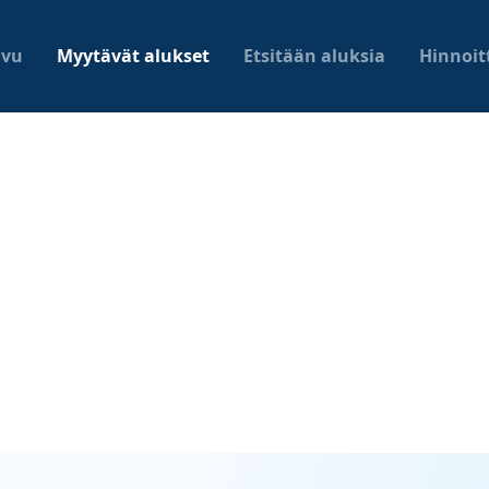
ivu
Myytävät alukset
Etsitään aluksia
Hinnoit