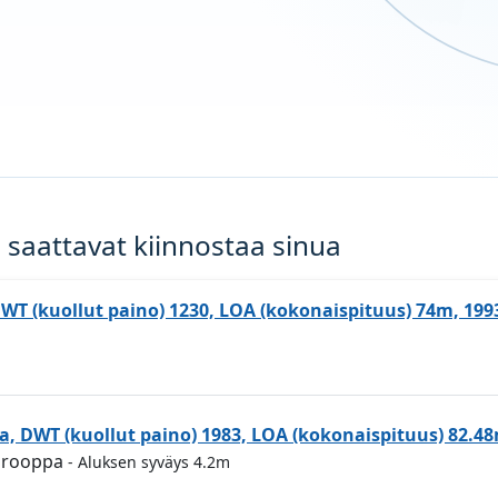
 saattavat kiinnostaa sinua
WT (kuollut paino) 1230, LOA (kokonaispituus) 74m, 199
sa, DWT (kuollut paino) 1983, LOA (kokonaispituus) 82.4
Eurooppa
- Aluksen syväys 4.2m