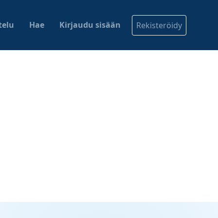
telu
Hae
Kirjaudu sisään
Rekisteröidy