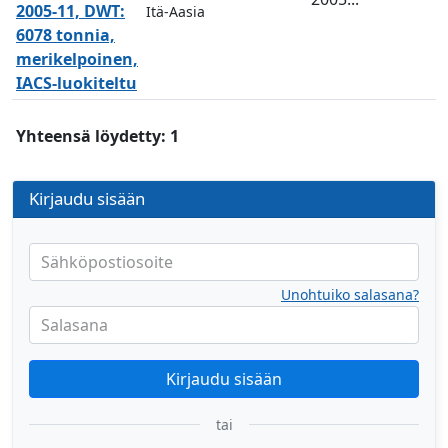
2005-11, DWT:
Itä-Aasia
6078 tonnia,
merikelpoinen,
IACS-luokiteltu
Yhteensä löydetty: 1
Kirjaudu sisään
Sähköpostiosoite
Unohtuiko salasana?
Salasana
Kirjaudu sisään
tai