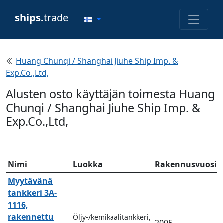
ships.
trade
Huang Chunqi / Shanghai Jiuhe Ship Imp. &
Exp.Co.,Ltd,
Alusten osto käyttäjän toimesta Huang
Chunqi / Shanghai Jiuhe Ship Imp. &
Exp.Co.,Ltd,
Nimi
Luokka
Rakennusvuosi
Myytävänä
tankkeri 3A-
1116,
rakennettu
Öljy-/kemikaalitankkeri,
2005...