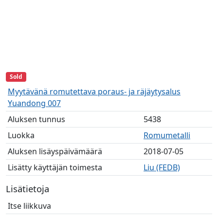
Sold
Myytävänä romutettava poraus- ja räjäytysalus
Yuandong 007
Aluksen tunnus
5438
Luokka
Romumetalli
Aluksen lisäyspäivämäärä
2018-07-05
Lisätty käyttäjän toimesta
Liu (FEDB)
Lisätietoja
Itse liikkuva