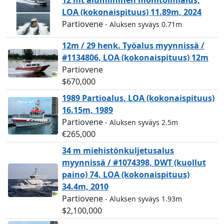
12 mt alumiininen monitoimialus,
LOA (kokonaispituus) 11.89m, 2024
Partiovene
- Aluksen syväys 0.71m
12m / 29 henk. Työalus myynnissä /
#1134806, LOA (kokonaispituus) 12m
Partiovene
$670,000
1989 Partioalus, LOA (kokonaispituus)
16.15m, 1989
Partiovene
- Aluksen syväys 2.5m
€265,000
34 m miehistönkuljetusalus
myynnissä / #1074398, DWT (kuollut
paino) 74, LOA (kokonaispituus)
34.4m, 2010
Partiovene
- Aluksen syväys 1.93m
$2,100,000