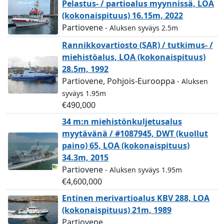
Pelastus- / partioalus myynnissä, LOA
(kokonaispituus) 16.15m, 2022
Partiovene
- Aluksen syväys 2.5m
Rannikkovartiosto (SAR) / tutkimus- /
miehistöalus, LOA (kokonaispituus)
28.5m, 1992
Partiovene, Pohjois-Eurooppa
- Aluksen
syväys 1.95m
€490,000
34 m:n miehistönkuljetusalus
myytävänä / #1087945, DWT (kuollut
paino) 65, LOA (kokonaispituus)
34.3m, 2015
Partiovene
- Aluksen syväys 1.95m
€4,600,000
Entinen merivartioalus KBV 288, LOA
(kokonaispituus) 21m, 1989
Partiovene