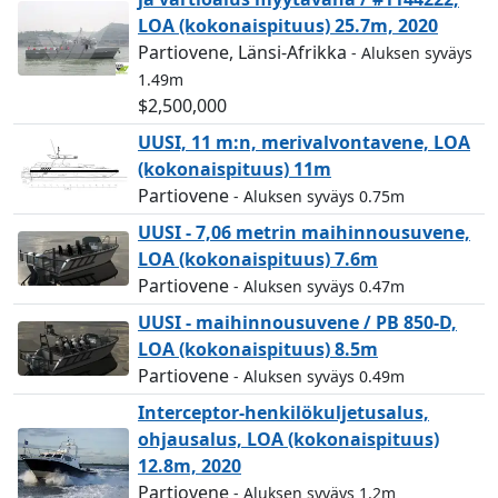
LOA (kokonaispituus) 25.7m, 2020
Partiovene, Länsi-Afrikka
- Aluksen syväys
1.49m
$2,500,000
UUSI, 11 m:n, merivalvontavene, LOA
(kokonaispituus) 11m
Partiovene
- Aluksen syväys 0.75m
UUSI - 7,06 metrin maihinnousuvene,
LOA (kokonaispituus) 7.6m
Partiovene
- Aluksen syväys 0.47m
UUSI - maihinnousuvene / PB 850-D,
LOA (kokonaispituus) 8.5m
Partiovene
- Aluksen syväys 0.49m
Interceptor-henkilökuljetusalus,
ohjausalus, LOA (kokonaispituus)
12.8m, 2020
Partiovene
- Aluksen syväys 1.2m