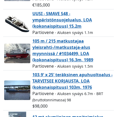
€185,000
UUSI - SMAVE S48 -
ympäristönsuojelualus, LOA
(kokonaispituus) 15.2m
Partiovene
- Aluksen syväys 1.1m
105 m / 215 matkustajaa
yleisrahti-/matkustaja-alus
myynnissä / #1034499, LOA
(kokonaispituus) 16.3m, 1989
Partiovene
- Aluksen syväys 1.5m
103,9' x 25' teräksinen apuhuoltoalus -
TARVITSEE KORJAUSTA, LOA
(kokonaispituus) 103m, 1976
Partiovene
- Aluksen syväys 6.7m
- BRT
(bruttotonnimassa) 98
$98,000