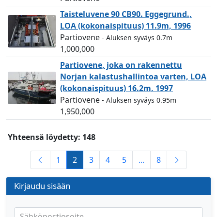
Taisteluvene 90 CB90. Eggegrund.,
LOA (kokonaispituus) 11.9m, 1996
Partiovene
- Aluksen syväys 0.7m
1,000,000
Partiovene, joka on rakennettu
Norjan kalastushallintoa varten, LOA
(kokonaispituus) 16.2m, 1997
Partiovene
- Aluksen syväys 0.95m
1,950,000
Yhteensä löydetty: 148
1
2
3
4
5
...
8
Kirjaudu sisään
Sähköpostiosoite