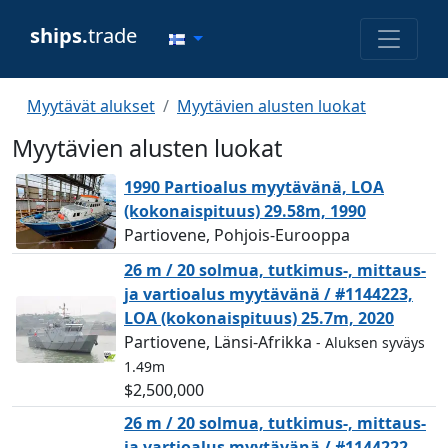
ships.
trade
Myytävät alukset
Myytävien alusten luokat
Myytävien alusten luokat
1990 Partioalus myytävänä, LOA
(kokonaispituus) 29.58m, 1990
Partiovene, Pohjois-Eurooppa
26 m / 20 solmua, tutkimus-, mittaus-
ja vartioalus myytävänä / #1144223,
LOA (kokonaispituus) 25.7m, 2020
Partiovene, Länsi-Afrikka
- Aluksen syväys
1.49m
$2,500,000
26 m / 20 solmua, tutkimus-, mittaus-
ja vartioalus myytävänä / #1144222,