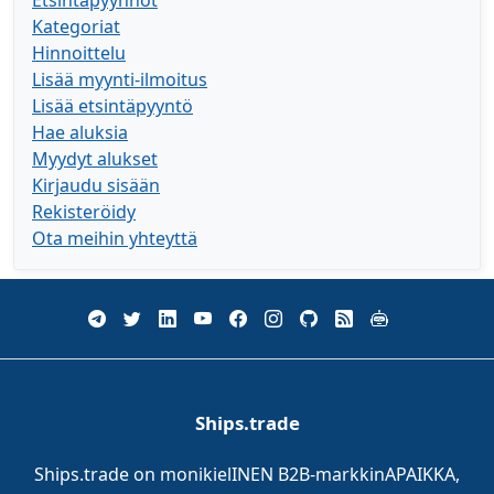
Etsintäpyynnöt
Kategoriat
Hinnoittelu
Lisää myynti-ilmoitus
Lisää etsintäpyyntö
Hae aluksia
Myydyt alukset
Kirjaudu sisään
Rekisteröidy
Ota meihin yhteyttä
Ships.trade
Ships.trade on monikielINEN B2B-markkinAPAIKKA,