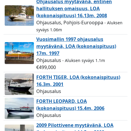
Ohjausalus myytävänä, entinen
hallituksen omaisuus, LOA
(kokonaispituus) 16.13m, 2008
Ohjausalus, Pohjois-Eurooppa
- Aluksen
syväys 1.06m
Vuosimallin 1997 ohjausalus
myytävänä, LOA (kokonaispituus)
17m, 1997
Ohjausalus
- Aluksen syväys 1.1m
€499,000
FORTH TIGER, LOA (kokonaispituus)
16.3m, 2001
Ohjausalus
FORTH LEOPARD, LOA
(kokonaispituus) 15.4m, 2006
Ohjausalus
2009 Pilottivene myytävänä, LOA