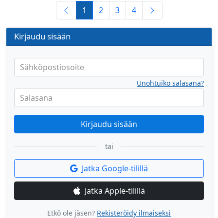
1
2
3
4
Kirjaudu sisään
Sähköpostiosoite
Unohtuiko salasana?
Salasana
Kirjaudu sisään
tai
Jatka Google-tilillä
Jatka Apple-tilillä
Etkö ole jäsen?
Rekisteröidy ilmaiseksi