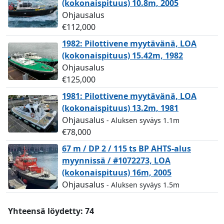
(kokonaispituus) 10.8m, 2005
Ohjausalus
€112,000
1982: Pilottivene myytävänä, LOA
(kokonaispituus) 15.42m, 1982
Ohjausalus
€125,000
1981: Pilottivene myytävänä, LOA
(kokonaispituus) 13.2m, 1981
Ohjausalus
- Aluksen syväys 1.1m
€78,000
67 m / DP 2 / 115 ts BP AHTS-alus
myynnissä / #1072273, LOA
(kokonaispituus) 16m, 2005
Ohjausalus
- Aluksen syväys 1.5m
Yhteensä löydetty: 74