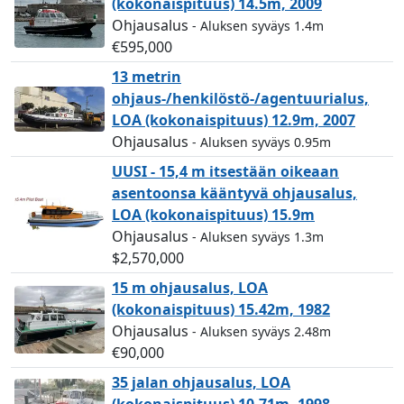
(kokonaispituus) 14.5m, 2009
Ohjausalus
- Aluksen syväys 1.4m
€595,000
13 metrin
ohjaus-/henkilöstö-/agentuurialus,
LOA (kokonaispituus) 12.9m, 2007
Ohjausalus
- Aluksen syväys 0.95m
UUSI - 15,4 m itsestään oikeaan
asentoonsa kääntyvä ohjausalus,
LOA (kokonaispituus) 15.9m
Ohjausalus
- Aluksen syväys 1.3m
$2,570,000
15 m ohjausalus, LOA
(kokonaispituus) 15.42m, 1982
Ohjausalus
- Aluksen syväys 2.48m
€90,000
35 jalan ohjausalus, LOA