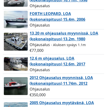
(kokonaispituus) 10.71m, 1998
Ohjausalus
FORTH LEOPARD, LOA
(kokonaispituus) 15.4m, 2006
Ohjausalus
13,20 m ohjausalus myynnissä, LOA
(kokonaispituus) 13.2m, 1980
Ohjausalus
- Aluksen syväys 1.1m
€77,000
12,6 m ohjausalus, LOA
(kokonaispituus) 12.6m, 2017
Ohjausalus
2012 Ohjausalus myynnissä, LOA
(kokonaispituus) 11.74m, 2012
Ohjausalus
€350,000
2005 Ohjausalus myytävänä, LOA